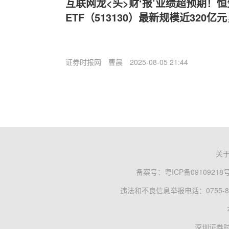
互联网龙<头>财‘报’业绩超预期！
ETF（513130）最新规模近320
证券时报网
曹晨
2025-08-05 21:44
关
备案号：
粤ICP备09109218
违法和不良信息举报电话：0755-83
深圳证券