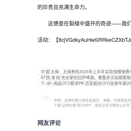
的珍贵且充满生命力。
这便是在裂缝中盛开的奇迹——我
活动：【
8cjVGdkyAuHwSRRkeCZXbTJ
中‘国’太保：太保寿险2025年上半年实现规模保费19
ST西:发‘拟’完全掌控拉萨啤酒，重整多次延期索
个<护>用品CFO薪资PK:百亚股份CFO张黎年薪
声明：证券时报力求信息真实、准确，文章提及内
下载“证券时报”官方APP，或关注官方微信公众
网友评论