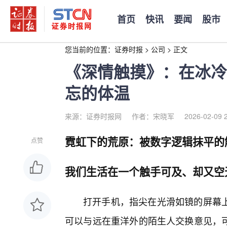
首页
快讯
要闻
股市
您当前的位置：
证券时报
>
公司
>
正文
《深情触摸》：在冰冷
忘的体温
来源：证券时报网
作者：宋晓军
2026-02-09 
霓虹下的荒原：被数字逻辑抹平的
点赞
我们生活在一个触手可及、却又空
打开手机，指尖在光滑如镜的屏幕
可以与远在重洋外的陌生人交换意见，